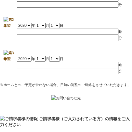
分
年
月
日
時
分
年
月
日
時
分
※ホームとのご予定が合わない場合、日時の調整のご連絡をさせていただきます。