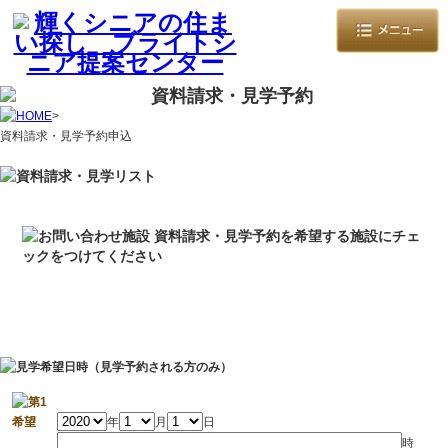
>
資料請求・見学予約申込
年
月
日
時